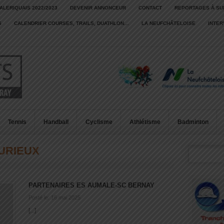
ALERIQUAIS 2022/2023
DEVENIR ANNONCEUR
CONTACT
REPORTAGES À SU
S
CALENDRIER COURSES, TRAILS, DUATHLON…
LA NEUFCHÂTELOISE
INTE
Tennis
Handball
Cyclisme
Athlétisme
Badminton
URIEUX
PARTENAIRES ES AUMALE-SC BERNAY
Posté le: 16 mai 2025
[...]