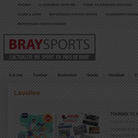
AGENDA
CLASSEMENT BUTEURS
STADE VALERIQUAIS 2022/2023
CLUBS & LIENS
REPORTAGES PHOTOS DIVERS
CALENDRIER COURSE
REPORTAGES PHOTOS DIVERS
A la une
Football
Basketball
Tennis
Handball
C
Lavallee
TOURNOI TC 
Posté le: 09 août 
TOURNOI ÉTÉ Du 
Tennis Club de Mo