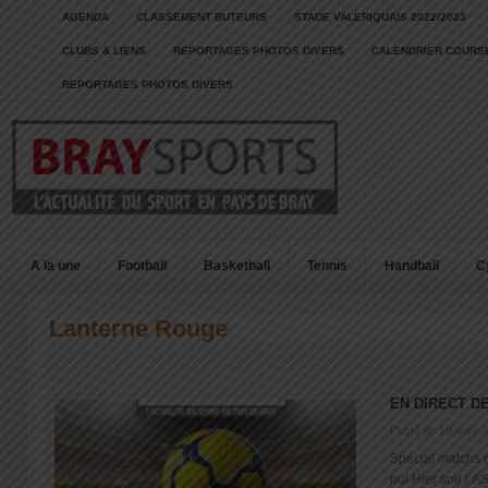
AGENDA
CLASSEMENT BUTEURS
STADE VALERIQUAIS 2022/2023
CLUBS & LIENS
REPORTAGES PHOTOS DIVERS
CALENDRIER COURSE
REPORTAGES PHOTOS DIVERS
A la une
Football
Basketball
Tennis
Handball
C
Lanterne Rouge
EN DIRECT D
Posté le: 19 avril 
Spécial matchs 
nul Hier soir l’AS