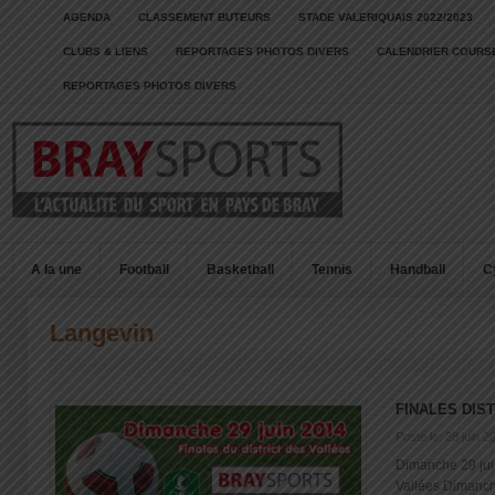
AGENDA
CLASSEMENT BUTEURS
STADE VALERIQUAIS 2022/2023
CLUBS & LIENS
REPORTAGES PHOTOS DIVERS
CALENDRIER COURSE
REPORTAGES PHOTOS DIVERS
A la une
Football
Basketball
Tennis
Handball
C
Langevin
FINALES DIS
Posté le: 28 juin 2
Dimanche 29 juin
Vallées Dimanche