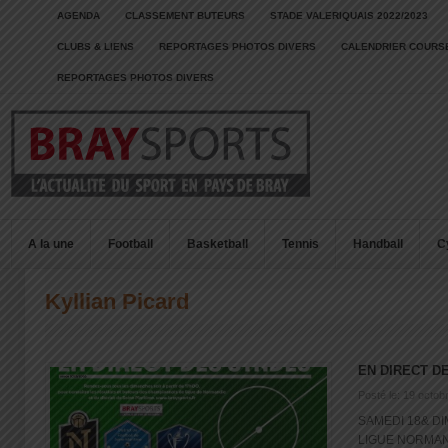
AGENDA
CLASSEMENT BUTEURS
STADE VALERIQUAIS 2022/2023
CLUBS & LIENS
REPORTAGES PHOTOS DIVERS
CALENDRIER COURSE
REPORTAGES PHOTOS DIVERS
A la une
Football
Basketball
Tennis
Handball
C
Kyllian Picard
EN DIRECT D
Posté le: 19 octob
SAMEDI 18& D
LIGUE NORMAN