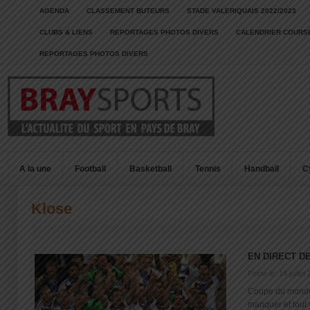
AGENDA
CLASSEMENT BUTEURS
STADE VALERIQUAIS 2022/2023
CLUBS & LIENS
REPORTAGES PHOTOS DIVERS
CALENDRIER COURSE
REPORTAGES PHOTOS DIVERS
A la une
Football
Basketball
Tennis
Handball
C
Klose
EN DIRECT DE
Posté le: 14 juillet
Coupe du monde 
manquer et tout sa