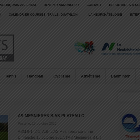
ALERIQUAIS 2022/2023
DEVENIR ANNONCEUR
CONTACT
REPORTAGES À SU
S
CALENDRIER COURSES, TRAILS, DUATHLON…
LA NEUFCHÂTELOISE
INTE
Tennis
Handball
Cyclisme
Athlétisme
Badminton
AS MESNIERES B-AS PLATEAU C
Posté le: 16 octobre 2017
ASM 6-1 (2-1) ASP L’AS Mesnières cartonne
Dimanche 15 octobre 2017, l’AS Mesnières B [...]