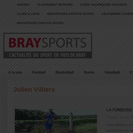
AGENDA
CLASSEMENT BUTEURS
STADE VALERIQUAIS 2022/2023
CLUBS & LIENS
REPORTAGES PHOTOS DIVERS
CALENDRIER COURSE
REPORTAGES PHOTOS DIVERS
A la une
Football
Basketball
Tennis
Handball
C
Julien Villiers
LA FURIEUSE
Posté le: 14 juin 2
1ère édition La 
transformé en cou