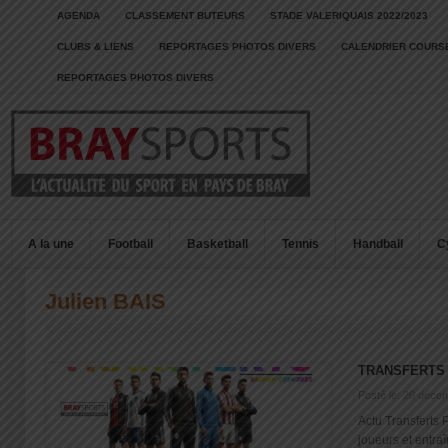
AGENDA
CLASSEMENT BUTEURS
STADE VALERIQUAIS 2022/2023
CLUBS & LIENS
REPORTAGES PHOTOS DIVERS
CALENDRIER COURSE
REPORTAGES PHOTOS DIVERS
A la une
Football
Basketball
Tennis
Handball
C
Julien BAIS
TRANSFERTS 
Posté le: 20 déce
Actu Transferts 
joueurs et entra