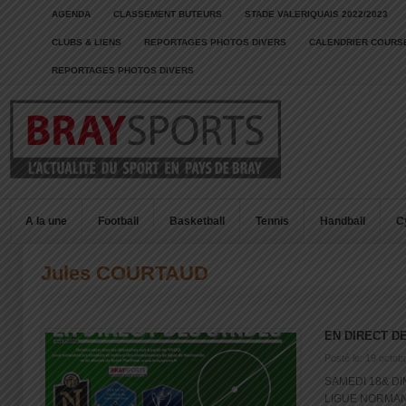
AGENDA
CLASSEMENT BUTEURS
STADE VALERIQUAIS 2022/2023
CLUBS & LIENS
REPORTAGES PHOTOS DIVERS
CALENDRIER COURSE
REPORTAGES PHOTOS DIVERS
A la une
Football
Basketball
Tennis
Handball
C
Jules COURTAUD
EN DIRECT D
Posté le: 19 octob
SAMEDI 18& D
LIGUE NORMAN