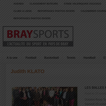
AGENDA
CLASSEMENT BUTEURS
STADE VALERIQUAIS 2022/2023
CLUBS & LIENS
REPORTAGES PHOTOS DIVERS
CALENDRIER COURSE
REPORTAGES PHOTOS DIVERS
A la une
Football
Basketball
Tennis
Handball
C
Judith KLATO
LES BALLES
Posté le: 27 octob
Octobre Rose Tou
Samedi 25 octobr