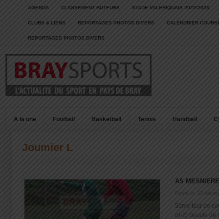
AGENDA
CLASSEMENT BUTEURS
STADE VALERIQUAIS 2022/2023
CLUBS & LIENS
REPORTAGES PHOTOS DIVERS
CALENDRIER COURSE
REPORTAGES PHOTOS DIVERS
A la une
Football
Basketball
Tennis
Handball
C
Joumier L
AS MESNIERE
Posté le: 23 déce
5ème tour de c
(0-2) Boucle de S