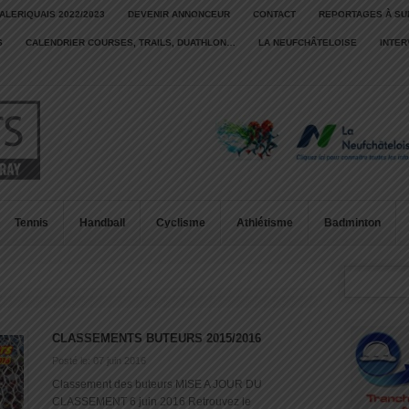
ALERIQUAIS 2022/2023
DEVENIR ANNONCEUR
CONTACT
REPORTAGES À SU
S
CALENDRIER COURSES, TRAILS, DUATHLON…
LA NEUFCHÂTELOISE
INTE
Tennis
Handball
Cyclisme
Athlétisme
Badminton
CLASSEMENTS BUTEURS 2015/2016
Posté le: 07 juin 2016
Classement des buteurs MISE A JOUR DU
CLASSEMENT 6 juin 2016 Retrouvez le