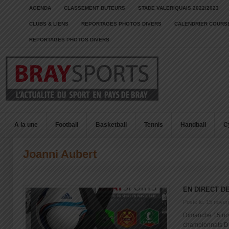
AGENDA
CLASSEMENT BUTEURS
STADE VALERIQUAIS 2022/2023
CLUBS & LIENS
REPORTAGES PHOTOS DIVERS
CALENDRIER COURSE
REPORTAGES PHOTOS DIVERS
A la une
Football
Basketball
Tennis
Handball
C
Joanni Aubert
EN DIRECT D
Posté le: 15 nove
Dimanche 15 no
championnats 