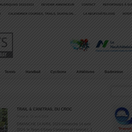
ALERIQUAIS 2022/2023
DEVENIR ANNONCEUR
CONTACT
REPORTAGES À SU
S
CALENDRIER COURSES, TRAILS, DUATHLON…
LA NEUFCHÂTELOISE
INTE
Tennis
Handball
Cyclisme
Athlétisme
Badminton
TRAIL & CANITRAIL DU CROC
Posté le: 15 avril 2024
DIMANCHE 14 AVRIL 2024 Dimanche 14 avril
2024, le Team d’Eawy Canicross et l’amical [...]