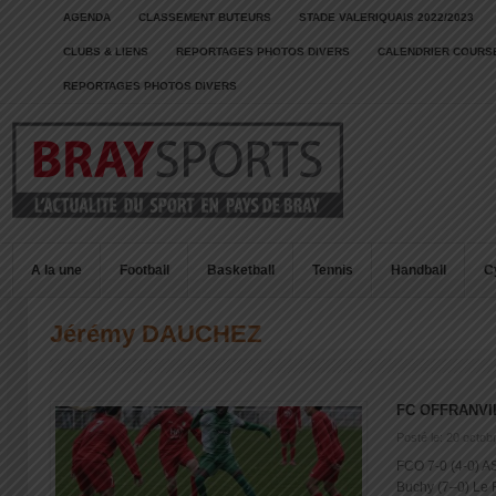
AGENDA
CLASSEMENT BUTEURS
STADE VALERIQUAIS 2022/2023
CLUBS & LIENS
REPORTAGES PHOTOS DIVERS
CALENDRIER COURSE
REPORTAGES PHOTOS DIVERS
A la une
Football
Basketball
Tennis
Handball
C
Jérémy DAUCHEZ
FC OFFRANVI
Posté le: 20 octob
FCO 7-0 (4-0) AS
Buchy (7–0) Le FC