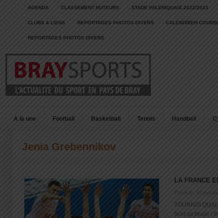
AGENDA
CLASSEMENT BUTEURS
STADE VALERIQUAIS 2022/2023
CLUBS & LIENS
REPORTAGES PHOTOS DIVERS
CALENDRIER COURSE
REPORTAGES PHOTOS DIVERS
A la une
Football
Basketball
Tennis
Handball
C
Jenia Grebennikov
LA FRANCE E
Posté le: 10 janvi
TOURNOI QUALI
tient sa finale ! Ils