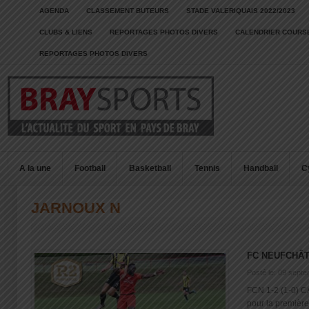
AGENDA
CLASSEMENT BUTEURS
STADE VALERIQUAIS 2022/2023
CLUBS & LIENS
REPORTAGES PHOTOS DIVERS
CALENDRIER COURSE
REPORTAGES PHOTOS DIVERS
A la une
Football
Basketball
Tennis
Handball
C
JARNOUX N
FC NEUFCHÂT
Posté le: 09 sept
FCN 1-2 (1-0) C
pour la première 