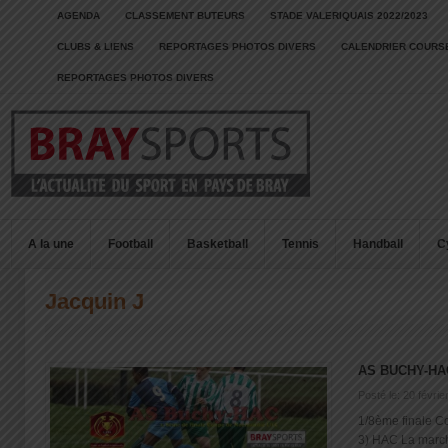
AGENDA
CLASSEMENT BUTEURS
STADE VALERIQUAIS 2022/2023
CLUBS & LIENS
REPORTAGES PHOTOS DIVERS
CALENDRIER COURSE
REPORTAGES PHOTOS DIVERS
A la une
Football
Basketball
Tennis
Handball
C
Jacquin J
AS BUCHY-HA
Posté le: 20 févrie
1/8ème finale 
3) HAC La marche