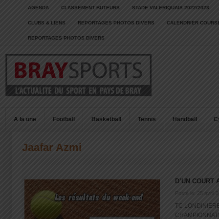
AGENDA
CLASSEMENT BUTEURS
STADE VALERIQUAIS 2022/2023
CLUBS & LIENS
REPORTAGES PHOTOS DIVERS
CALENDRIER COURSE
REPORTAGES PHOTOS DIVERS
A la une
Football
Basketball
Tennis
Handball
C
Jaafar Azmi
D’UN COURT 
Posté le: 25 avril 
TC LONDINIERE
CHAMPIONNATS L