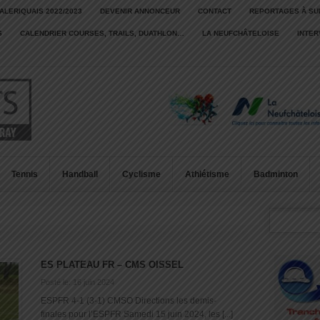
ALERIQUAIS 2022/2023
DEVENIR ANNONCEUR
CONTACT
REPORTAGES À SU
S
CALENDRIER COURSES, TRAILS, DUATHLON…
LA NEUFCHÂTELOISE
INTE
Tennis
Handball
Cyclisme
Athlétisme
Badminton
ES PLATEAU FR – CMS OISSEL
Posté le: 16 juin 2024
ESPFR 4-1 (3-1) CMSO Directions les demis-
finales pour l’ESPFR Samedi 15 juin 2024, les [...]