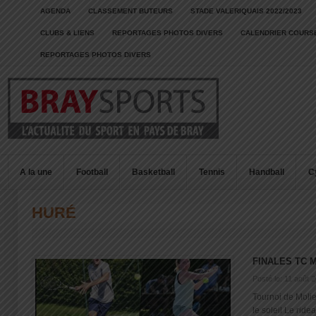
AGENDA
CLASSEMENT BUTEURS
STADE VALERIQUAIS 2022/2023
CLUBS & LIENS
REPORTAGES PHOTOS DIVERS
CALENDRIER COURSE
REPORTAGES PHOTOS DIVERS
A la une
Football
Basketball
Tennis
Handball
C
HURÉ
FINALES TC M
Posté le: 11 août 
Tournoi de Moli
le soleil Le ridea