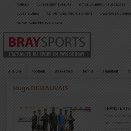
AGENDA
CLASSEMENT BUTEURS
STADE VALERIQUAIS 2022/2023
CLUBS & LIENS
REPORTAGES PHOTOS DIVERS
CALENDRIER COURSE
REPORTAGES PHOTOS DIVERS
A la une
Football
Basketball
Tennis
Handball
C
Hugo DEBAUVAIS
TRANSFERTS 
Posté le: 20 déce
Actu Transferts 
joueurs et entra