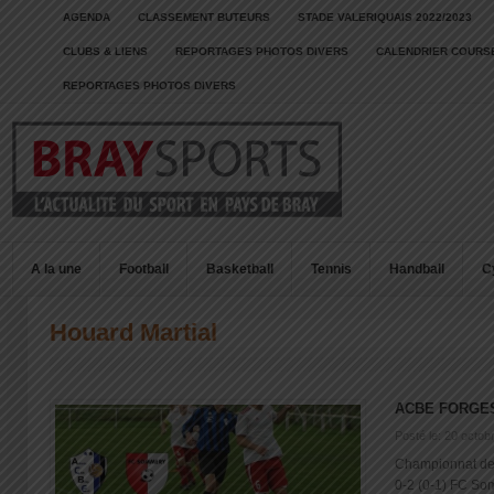
AGENDA
CLASSEMENT BUTEURS
STADE VALERIQUAIS 2022/2023
CLUBS & LIENS
REPORTAGES PHOTOS DIVERS
CALENDRIER COURSE
REPORTAGES PHOTOS DIVERS
A la une
Football
Basketball
Tennis
Handball
C
Houard Martial
ACBE FORGE
Posté le: 20 octob
Championnat de 
0-2 (0-1) FC So