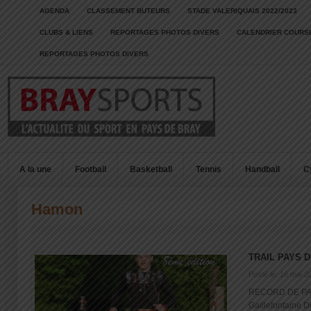
AGENDA
CLASSEMENT BUTEURS
STADE VALERIQUAIS 2022/2023
CLUBS & LIENS
REPORTAGES PHOTOS DIVERS
CALENDRIER COURSE
REPORTAGES PHOTOS DIVERS
A la une
Football
Basketball
Tennis
Handball
C
Hamon
TRAIL PAYS D
Posté le: 16 mai 2
RECORD DE PAR
Gaillefontaine 