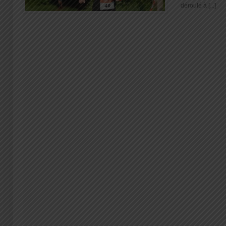
déroulé à [...]