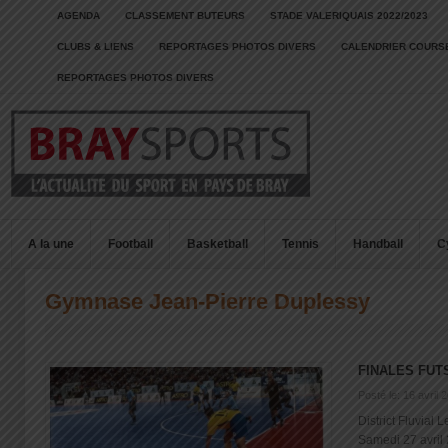
AGENDA
CLASSEMENT BUTEURS
STADE VALERIQUAIS 2022/2023
CLUBS & LIENS
REPORTAGES PHOTOS DIVERS
CALENDRIER COURSE
REPORTAGES PHOTOS DIVERS
A la une
Football
Basketball
Tennis
Handball
C
Gymnase Jean-Pierre Duplessy
FINALES FUT
Posté le: 16 avril 
District Fluvial 
Samedi 27 avril 2