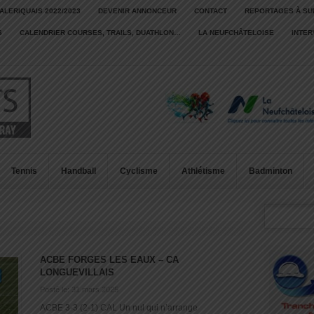
ALERIQUAIS 2022/2023
DEVENIR ANNONCEUR
CONTACT
REPORTAGES À SU
S
CALENDRIER COURSES, TRAILS, DUATHLON…
LA NEUFCHÂTELOISE
INTE
Tennis
Handball
Cyclisme
Athlétisme
Badminton
ACBE FORGES LES EAUX – CA
LONGUEVILLAIS
Posté le: 31 mars 2025
ACBE 3-3 (2-1) CAL Un nul qui n’arrange