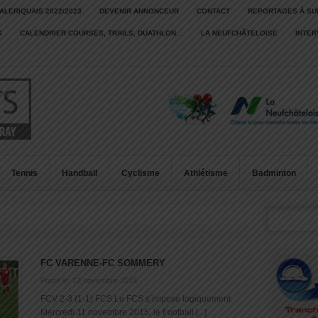
ALERIQUAIS 2022/2023
DEVENIR ANNONCEUR
CONTACT
REPORTAGES À SU
S
CALENDRIER COURSES, TRAILS, DUATHLON…
LA NEUFCHÂTELOISE
INTE
Tennis
Handball
Cyclisme
Athlétisme
Badminton
FC VARENNE-FC SOMMERY
Posté le: 12 novembre 2015
FCV 2-3 (1-1) FCS Le FCS s’impose logiquement
Mercredi 11 novembre 2015, le Football [...]