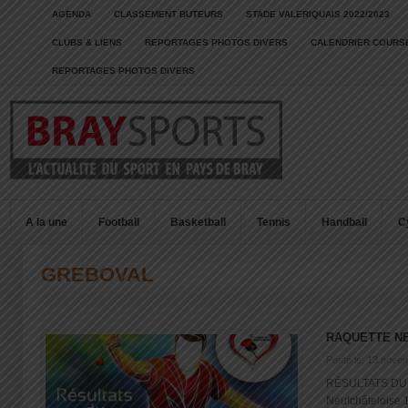
AGENDA
CLASSEMENT BUTEURS
STADE VALERIQUAIS 2022/2023
CLUBS & LIENS
REPORTAGES PHOTOS DIVERS
CALENDRIER COURSE
REPORTAGES PHOTOS DIVERS
A la une
Football
Basketball
Tennis
Handball
C
GREBOVAL
RAQUETTE N
Posté le: 13 nove
RÉSULTATS DU
Neufchâteloise 