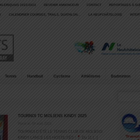
ALERIQUAIS 2022/2023
DEVENIR ANNONCEUR
CONTACT
REPORTAGES À SU
S
CALENDRIER COURSES, TRAILS, DUATHLON…
LA NEUFCHÂTELOISE
INTE
Tennis
Handball
Cyclisme
Athlétisme
Badminton
TOURNOI TC MOLIENS KINDY 2025
Posté le: 09 août 2025
TOURNOI D’ÉTÉ LE TENNIS CLUB DE MOLIENS
KINDY LANCE LES HOSTILITÉS !
Du 11 [...]