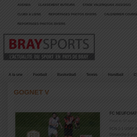
AGENDA
CLASSEMENT BUTEURS
STADE VALERIQUAIS 2022/2023
CLUBS & LIENS
REPORTAGES PHOTOS DIVERS
CALENDRIER COURSE
REPORTAGES PHOTOS DIVERS
A la une
Football
Basketball
Tennis
Handball
C
GOGNET V
FC NEUFCHAT
Posté le: 07 avril 
FCN 2-1 USFF 3 
Dimanche 6 avril 