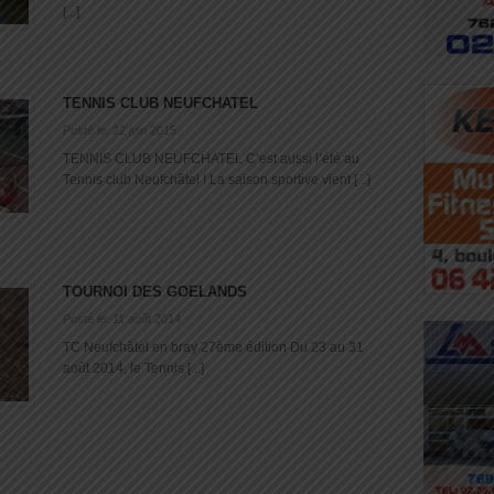
[...]
TENNIS CLUB NEUFCHATEL
Posté le: 22 juin 2015
TENNIS CLUB NEUFCHATEL C’est aussi l’été au
Tennis club Neufchâtel ! La saison sportive vient [...]
TOURNOI DES GOELANDS
Posté le: 11 août 2014
TC Neufchâtel en bray 27ème édition Du 23 au 31
août 2014, le Tennis [...]