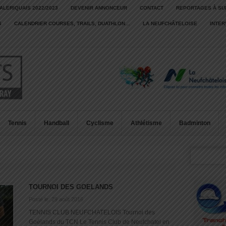
ALERIQUAIS 2022/2023
DEVENIR ANNONCEUR
CONTACT
REPORTAGES À SU
S
CALENDRIER COURSES, TRAILS, DUATHLON…
LA NEUFCHÂTELOISE
INTE
Tennis
Handball
Cyclisme
Athlétisme
Badminton
TOURNOI DES GOELANDS
Posté le: 29 août 2016
TENNIS CLUB NEUFCHATELOIS Tournoi des
Goélands du TCN Le Tennis Club de Neufchatel en