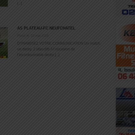
[...]
AS PLATEAU-FC NEUFCHATEL
Posté le: 10 mai 2016
DYNAMISEZ VOTRE COMMUNICATION Un match,
un derby, 2 objectifs A l’occasion de
l’incontournable derby [...]