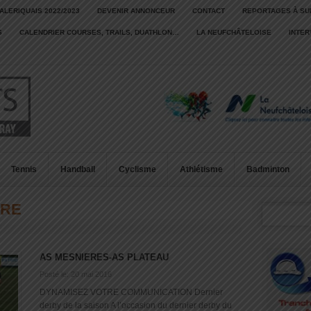
ALERIQUAIS 2022/2023
DEVENIR ANNONCEUR
CONTACT
REPORTAGES À SU
S
CALENDRIER COURSES, TRAILS, DUATHLON…
LA NEUFCHÂTELOISE
INTE
Tennis
Handball
Cyclisme
Athlétisme
Badminton
URE
AS MESNIERES-AS PLATEAU
Posté le: 20 mai 2016
DYNAMISEZ VOTRE COMMUNICATION Dernier
derby de la saison A l’occasion du dernier derby du