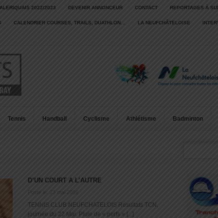
ALERIQUAIS 2022/2023
DEVENIR ANNONCEUR
CONTACT
REPORTAGES À SU
S
CALENDRIER COURSES, TRAILS, DUATHLON…
LA NEUFCHÂTELOISE
INTE
Tennis
Handball
Cyclisme
Athlétisme
Badminton
D’UN COURT A L’AUTRE
Posté le: 23 mai 2016
TENNIS CLUB NEUFCHATELOIS Résultats TCN,
journée du 22 Mai. Pluie de « perfs » [...]