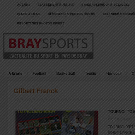
AGENDA
CLASSEMENT BUTEURS
STADE VALERIQUAIS 2022/2023
CLUBS & LIENS
REPORTAGES PHOTOS DIVERS
CALENDRIER COURSE
REPORTAGES PHOTOS DIVERS
A la une
Football
Basketball
Tennis
Handball
C
Gilbert Franck
TOURNOI TC 
Posté le: 09 août 
TOURNOI D’ÉT
KINDY LANCE L