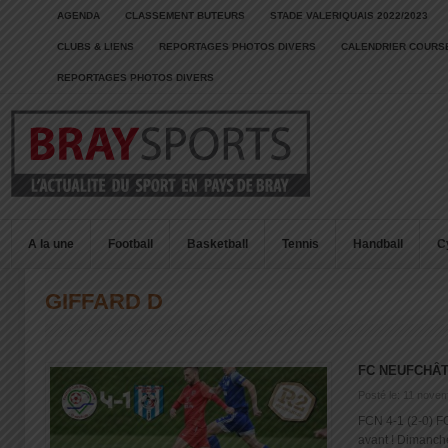
AGENDA
CLASSEMENT BUTEURS
STADE VALERIQUAIS 2022/2023
CLUBS & LIENS
REPORTAGES PHOTOS DIVERS
CALENDRIER COURSE
REPORTAGES PHOTOS DIVERS
A la une
Football
Basketball
Tennis
Handball
C
GIFFARD D
FC NEUFCHÂT
Posté le: 11 nove
FCN 4-1 (2-0) F
avant ! Dimanche 