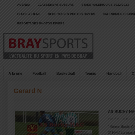
AGENDA
CLASSEMENT BUTEURS
STADE VALERIQUAIS 2022/2023
CLUBS & LIENS
REPORTAGES PHOTOS DIVERS
CALENDRIER COURSE
REPORTAGES PHOTOS DIVERS
A la une
Football
Basketball
Tennis
Handball
C
Gerard N
AS BUCHY-HA
Posté le: 20 févrie
1/8ème finale 
3) HAC La marche