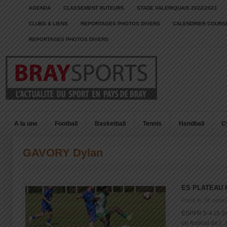
AGENDA
CLASSEMENT BUTEURS
STADE VALERIQUAIS 2022/2023
CLUBS & LIENS
REPORTAGES PHOTOS DIVERS
CALENDRIER COURSE
REPORTAGES PHOTOS DIVERS
A la une
Football
Basketball
Tennis
Handball
C
GAVORY Dylan
ES PLATEAU 
Posté le: 08 sept
ESPFR 5-4 (3-3)
un festival de [...]