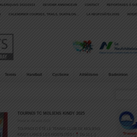
ALERIQUAIS 2022/2023
DEVENIR ANNONCEUR
CONTACT
REPORTAGES À SU
S
CALENDRIER COURSES, TRAILS, DUATHLON…
LA NEUFCHÂTELOISE
INTE
Tennis
Handball
Cyclisme
Athlétisme
Badminton
TOURNOI TC MOLIENS KINDY 2025
Posté le: 09 août 2025
TOURNOI D’ÉTÉ LE TENNIS CLUB DE MOLIENS
KINDY LANCE LES HOSTILITÉS !
Du 11 [...]