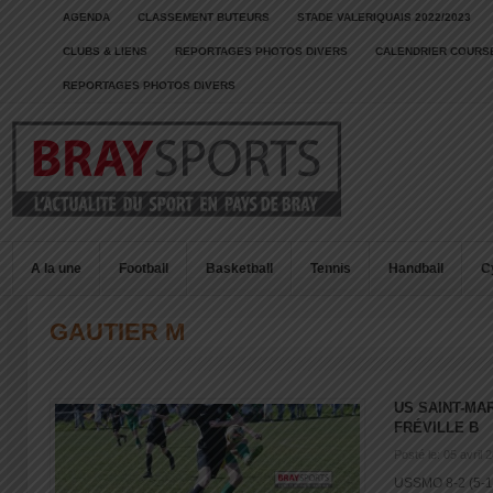
AGENDA
CLASSEMENT BUTEURS
STADE VALERIQUAIS 2022/2023
CLUBS & LIENS
REPORTAGES PHOTOS DIVERS
CALENDRIER COURSE
REPORTAGES PHOTOS DIVERS
A la une
Football
Basketball
Tennis
Handball
C
GAUTIER M
US SAINT-MA
FRÉVILLE B
Posté le: 05 avril 
USSMO 8-2 (5-1