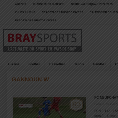
AGENDA
CLASSEMENT BUTEURS
STADE VALERIQUAIS 2022/2023
CLUBS & LIENS
REPORTAGES PHOTOS DIVERS
CALENDRIER COURSE
REPORTAGES PHOTOS DIVERS
A la une
Football
Basketball
Tennis
Handball
C
GANNOUN W
FC NEUFCHÂT
Posté le: 27 mai 2
FCN 3-1 (2-1) S
dernière Dimanch