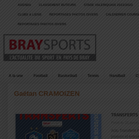
AGENDA
CLASSEMENT BUTEURS
STADE VALERIQUAIS 2022/2023
CLUBS & LIENS
REPORTAGES PHOTOS DIVERS
CALENDRIER COURSE
REPORTAGES PHOTOS DIVERS
A la une
Football
Basketball
Tennis
Handball
C
Gaëtan CRAMOIZEN
TRANSFERTS 
Posté le: 21 janvi
Actu Transferts 
joueurs et entra