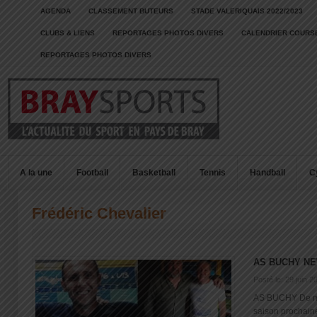
AGENDA
CLASSEMENT BUTEURS
STADE VALERIQUAIS 2022/2023
CLUBS & LIENS
REPORTAGES PHOTOS DIVERS
CALENDRIER COURSE
REPORTAGES PHOTOS DIVERS
A la une
Football
Basketball
Tennis
Handball
C
Frédéric Chevalier
AS BUCHY N
Posté le: 29 juin 2
AS BUCHY De no
saison prochaine 