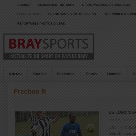
AGENDA
CLASSEMENT BUTEURS
STADE VALERIQUAIS 2022/2023
CLUBS & LIENS
REPORTAGES PHOTOS DIVERS
CALENDRIER COURSE
REPORTAGES PHOTOS DIVERS
A la une
Football
Basketball
Tennis
Handball
C
Frechon R
US LONDINIE
Posté le: 26 mars
USL 1-1 (O-1) A
derby Dimanche 2