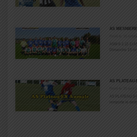
AS MESNIERE
Posté le: 16 octob
ASM 6-1 (2-1) A
Dimanche 15 octo
AS PLATEAU-
Posté le: 25 avril 
AS PLATEAU 3-4
remporte le derby