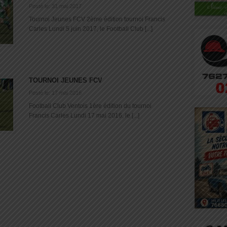
Posté le: 31 mai 2017
Tournoi Jeunes FCV 2ème édition tournoi Francis
Carles Lundi 5 juin 2017, le Football Club [...]
TOURNOI JEUNES FCV
Posté le: 17 mai 2016
Football Club Ventois 1ère édition du tournoi
Francis Carles Lundi 17 mai 2016, le [...]