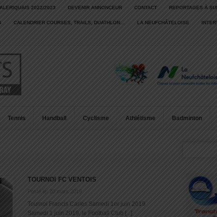
ALERIQUAIS 2022/2023
DEVENIR ANNONCEUR
CONTACT
REPORTAGES À SU
S
CALENDRIER COURSES, TRAILS, DUATHLON…
LA NEUFCHÂTELOISE
INTE
Tennis
Handball
Cyclisme
Athlétisme
Badminton
TOURNOI FC VENTOIS
Posté le: 20 mars 2019
Tournoi Francis Carles Samedi 1er juin 2019
Samedi 1 juin 2019, le Football Club [...]