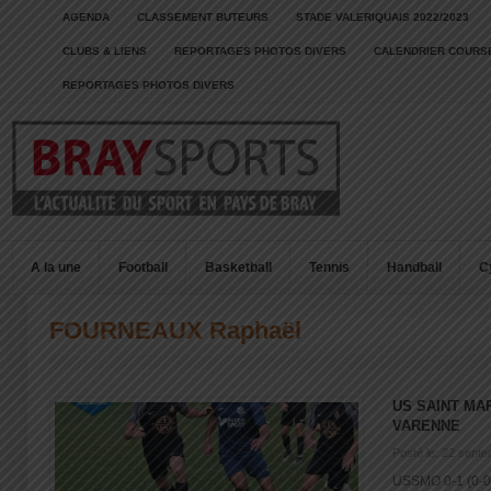
AGENDA
CLASSEMENT BUTEURS
STADE VALERIQUAIS 2022/2023
CLUBS & LIENS
REPORTAGES PHOTOS DIVERS
CALENDRIER COURSE
REPORTAGES PHOTOS DIVERS
A la une
Football
Basketball
Tennis
Handball
C
FOURNEAUX Raphaël
US SAINT MA
VARENNE
Posté le: 22 sept
USSMO 0-1 (0-0)