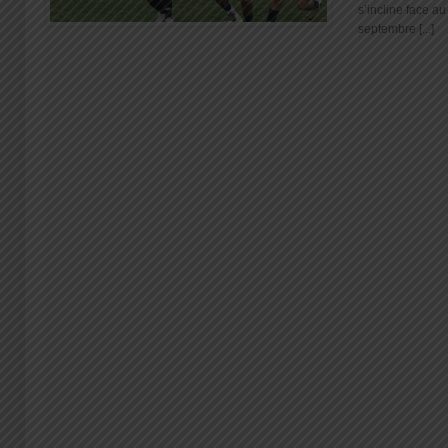
s’incline face 
septembre [...]