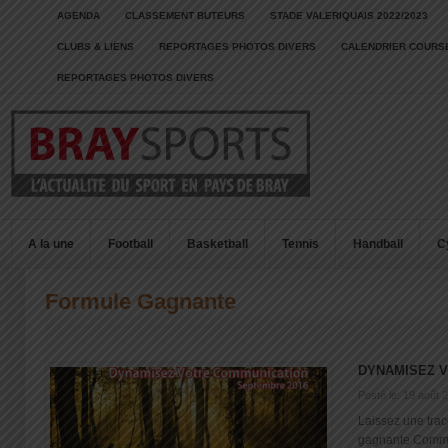
AGENDA
CLASSEMENT BUTEURS
STADE VALERIQUAIS 2022/2023
CLUBS & LIENS
REPORTAGES PHOTOS DIVERS
CALENDRIER COURSE
REPORTAGES PHOTOS DIVERS
A la une
Football
Basketball
Tennis
Handball
C
Formule Gagnante
DYNAMISEZ 
Posté le: 19 août 
Laissez une trac
gagnante Commer