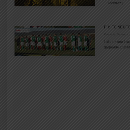
….Montrez [...]
PH: FC NEUF
Posté le: 09 mars
Laissez une trac
gagnante Dynamis