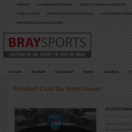
AGENDA
CLASSEMENT BUTEURS
STADE VALERIQUAIS 2022/2023
CLUBS & LIENS
REPORTAGES PHOTOS DIVERS
CALENDRIER COURSE
REPORTAGES PHOTOS DIVERS
A la une
Football
Basketball
Tennis
Handball
C
Football Club Du Nord Ouest
RECRUTEMEN
Posté le: 22 juin 2
Saison 2023/202
(groupement Mont