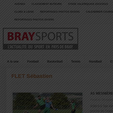
AGENDA
CLASSEMENT BUTEURS
STADE VALERIQUAIS 2022/2023
CLUBS & LIENS
REPORTAGES PHOTOS DIVERS
CALENDRIER COURSE
REPORTAGES PHOTOS DIVERS
A la une
Football
Basketball
Tennis
Handball
C
FLET Sébastien
AS MESNIÈRE
Posté le: 29 sept
ASM 0-0 Tab 4à5
proche de l’explo