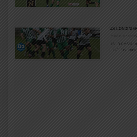
US LONDINIÈ
Posté le: 07 octob
USL 0-0 ASM Lon
dos à dos après 