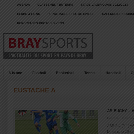
AGENDA
CLASSEMENT BUTEURS
STADE VALERIQUAIS 2022/2023
CLUBS & LIENS
REPORTAGES PHOTOS DIVERS
CALENDRIER COURSE
REPORTAGES PHOTOS DIVERS
A la une
Football
Basketball
Tennis
Handball
C
EUSTACHE A
AS BUCHY – 
Posté le: 30 sept
ASB 2-4 (0-1) A
Dimanche 29 sept